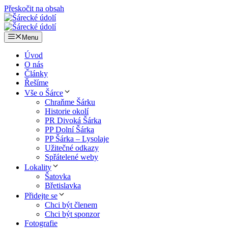
Přeskočit na obsah
Menu
Úvod
O nás
Články
Řešíme
Vše o Šárce
Chraňme Šárku
Historie okolí
PR Divoká Šárka
PP Dolní Šárka
PP Šárka – Lysolaje
Užitečné odkazy
Spřátelené weby
Lokality
Šatovka
Břetislavka
Přidejte se
Chci být členem
Chci být sponzor
Fotografie