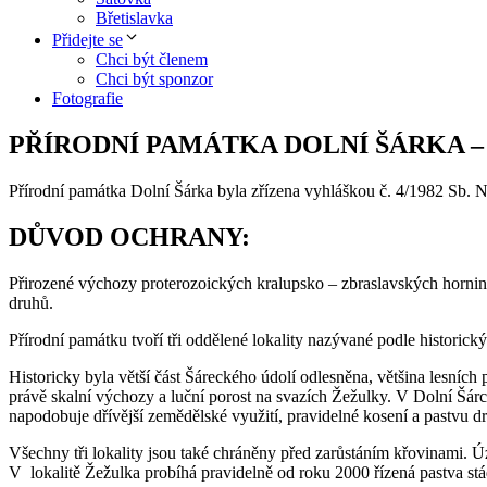
Břetislavka
Přidejte se
Chci být členem
Chci být sponzor
Fotografie
PŘÍRODNÍ PAMÁTKA DOLNÍ ŠÁRKA 
Přírodní památka Dolní Šárka byla zřízena vyhláškou č. 4/1982 Sb. 
DŮVOD OCHRANY:
Přirozené výchozy proterozoických kralupsko – zbraslavských hornin 
druhů.
Přírodní památku tvoří tři oddělené lokality nazývané podle historic
Historicky byla větší část Šáreckého údolí odlesněna, většina lesních
právě skalní výchozy a luční porost na svazích Žežulky. V Dolní Šárc
napodobuje dřívější zemědělské využití, pravidelné kosení a pastvu d
Všechny tři lokality jsou také chráněny před zarůstáním křovinami.
V lokalitě Žežulka probíhá pravidelně od roku 2000 řízená pastva stád