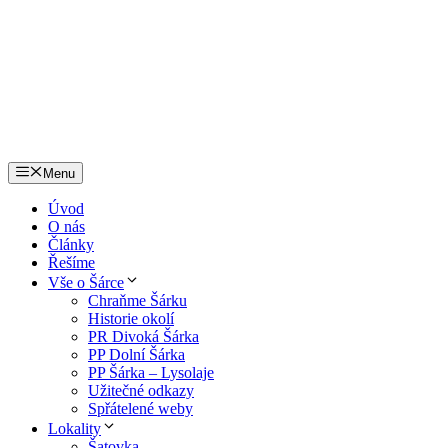
Menu
Úvod
O nás
Články
Řešíme
Vše o Šárce
Chraňme Šárku
Historie okolí
PR Divoká Šárka
PP Dolní Šárka
PP Šárka – Lysolaje
Užitečné odkazy
Spřátelené weby
Lokality
Šatovka