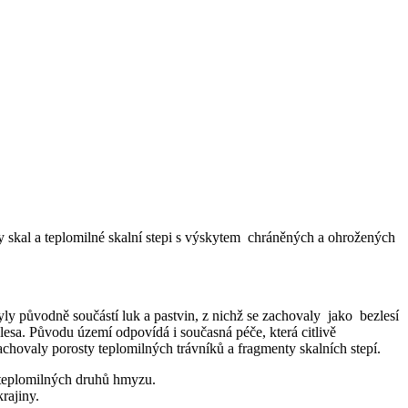
y skal a teplomilné skalní stepi s výskytem chráněných a ohrožených
byly původně součástí luk a pastvin, z nichž se zachovaly jako bezlesí
lesa. Původu území odpovídá i současná péče, která citlivě
achovaly porosty teplomilných trávníků a fragmenty skalních stepí.
 teplomilných druhů hmyzu.
rajiny.