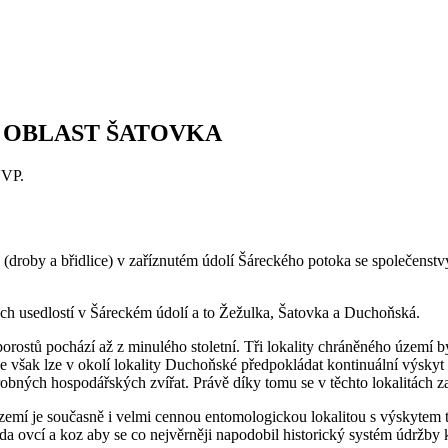
– OBLAST ŠATOVKA
NVP.
(droby a břidlice) v zaříznutém údolí Šáreckého potoka se společenstv
kých usedlostí v Šáreckém údolí a to Žežulka, Šatovka a Duchoňská.
 porostů pochází až z minulého stoletní. Tři lokality chráněného území 
e však lze v okolí lokality Duchoňské předpokládat kontinuální výskyt 
robných hospodářských zvířat. Právě díky tomu se v těchto lokalitách z
 Území je současně i velmi cennou entomologickou lokalitou s výskytem
a ovcí a koz aby se co nejvěrněji napodobil historický systém údržby k