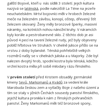
gallští Bojové, kteří u nás sídlili 3 století. Jejich kultura
nazývá se
laténská
, podle naleziště La Téne na jezeře
neuchatelském. Mrtví bojovníci měli v hrobech železné
meče na železném závěsu, konopí, oštep, dřevený štít
železem okovaný. Ženy měly bronzové šperky, masivní
náramky, na kotnících nohou nánožní kruhy. V náramcích
byly korále a pestrobarevné sklo. Z těchto dob je asi
původ 4 pecí na tavení železné rudy, jež byly objeveny
poblíž hřbitova Ve Struhách. V cihelně Julisce přišlo se na
vrstvu z doby bylanské. Ténská pohřebiště velkých
rozměrů našly se v cihelnách Juliska a u Majorky. Zde byl
nalezen dvojitý hrob, spodní kostra byla ténská, kdežto
vrchní kostra měla při sobě milodary rázu římského.
V
prvém století
před Kristem obsadily germánské
kmeny
Sevů, Markomanů a Kvádů
za vedení krále
Marobuda českou zem a vytlačily Boje z našeho území a
tím se staly v jižních Čechách sousedy panství římského,
jejichž kultura pronikla k nám z římských pohraničních
panství. Ženy Markomanů měli též bronzové spony,