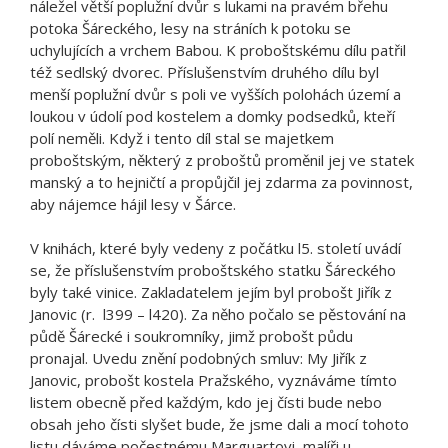
náležel větší poplužní dvůr s lukami na pravém břehu
potoka Šáreckého, lesy na stráních k potoku se
uchylujících a vrchem Babou. K proboštskému dílu patřil
též sedlský dvorec. Příslušenstvím druhého dílu byl
menší poplužní dvůr s poli ve vyšších polohách území a
loukou v údolí pod kostelem a domky podsedků, kteří
polí neměli. Když i tento díl stal se majetkem
proboštským, některý z proboštů proměnil jej ve statek
manský a to hejničtí a propůjčil jej zdarma za povinnost,
aby nájemce hájil lesy v Šárce.
V knihách, které byly vedeny z počátku l5. století uvádí
se, že příslušenstvím proboštského statku Šáreckého
byly také vinice. Zakladatelem jejím byl probošt Jiřík z
Janovic (r. l399 – l420). Za něho počalo se pěstování na
půdě Šárecké i soukromníky, jimž probošt půdu
pronajal. Uvedu znění podobných smluv: My Jiřík z
Janovic, probošt kostela Pražského, vyznáváme tímto
listem obecně před každým, kdo jej čísti bude nebo
obsah jeho čísti slyšet bude, že jsme dali a mocí tohoto
listu dáváme počestnému Marguartovi, malíři u