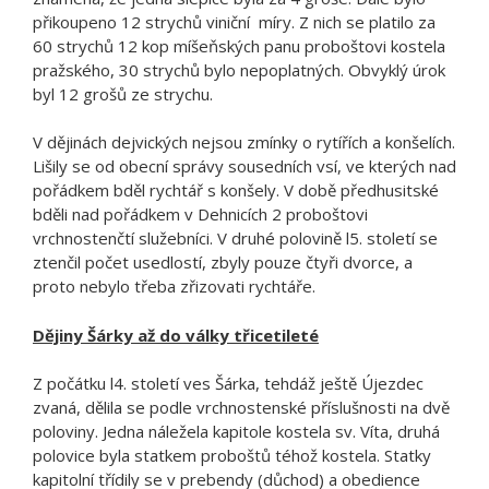
přikoupeno 12 strychů viniční míry. Z nich se platilo za
60 strychů 12 kop míšeňských panu proboštovi kostela
pražského, 30 strychů bylo nepoplatných. Obvyklý úrok
byl 12 grošů ze strychu.
V dějinách dejvických nejsou zmínky o rytířích a konšelích.
Lišily se od obecní správy sousedních vsí, ve kterých nad
pořádkem bděl rychtář s konšely. V době předhusitské
bděli nad pořádkem v Dehnicích 2 proboštovi
vrchnostenčtí služebníci. V druhé polovině l5. století se
ztenčil počet usedlostí, zbyly pouze čtyři dvorce, a
proto nebylo třeba zřizovati rychtáře.
Dějiny Šárky až do války třicetileté
Z počátku l4. století ves Šárka, tehdáž ještě Újezdec
zvaná, dělila se podle vrchnostenské příslušnosti na dvě
poloviny. Jedna náležela kapitole kostela sv. Víta, druhá
polovice byla statkem proboštů téhož kostela. Statky
kapitolní třídily se v prebendy (důchod) a obedience