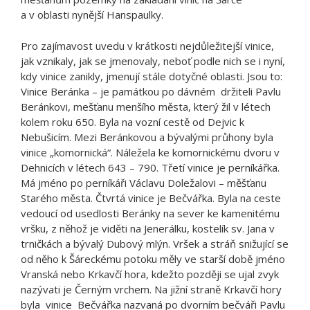
a v oblasti nynější Hanspaulky.
Pro zajímavost uvedu v krátkosti nejdůležitejší vinice,
jak vznikaly, jak se jmenovaly, neboť podle nich se i nyní,
kdy vinice zanikly, jmenují stále dotyčné oblasti. Jsou to:
Vinice Beránka – je památkou po dávném držiteli Pavlu
Beránkovi, mešťanu menšího města, který žil v létech
kolem roku 650. Byla na vozní cestě od Dejvic k
Nebušicím. Mezi Beránkovou a bývalými průhony byla
vinice „komornická“. Náležela ke komornickému dvoru v
Dehnicích v létech 643 – 790. Třetí vinice je perníkářka.
Má jméno po perníkáři Václavu Doležalovi – měšťanu
Starého města. Čtvrtá vinice je Bečvářka. Byla na ceste
vedoucí od usedlosti Beránky na sever ke kamenitému
vršku, z něhož je viděti na Jenerálku, kostelík sv. Jana v
trničkách a bývalý Dubový mlýn. Vršek a stráň snižující se
od něho k Šáreckému potoku měly ve starší době jméno
Vranská nebo Krkavčí hora, kdežto později se ujal zvyk
nazývati je Černým vrchem. Na jižní straně Krkavčí hory
byla vinice Bečvářka nazvaná po dvorním bečváři Pavlu