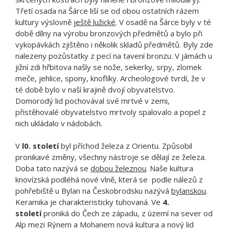
Třetí osada na Šárce liší se od obou ostatních rázem
kultury výslovně
ještě lužické
. V osadě na Šárce byly v té
době dílny na výrobu bronzových předmětů a bylo při
vykopávkách zjištěno i několik skladů předmětů. Byly zde
nalezeny pozůstatky z pecí na tavení bronzu. V jámách u
jižní zdi hřbitova našly se nože, sekerky, srpy, zlomek
meče, jehlice, spony, knoflíky. Archeologové tvrdí, že v
té době bylo v naší krajině dvojí obyvatelstvo.
Domorodý lid pochovával své mrtvé v zemi,
přistěhovalé obyvatelstvo mrtvoly spalovalo a popel z
nich ukládalo v nádobách.
V
l0. století
byl příchod železa z Orientu. Způsobil
pronikavé změny, všechny nástroje se dělají ze železa.
Doba tato nazývá se
dobou železnou
. Naše kultura
knovízská podléhá nové vlně, která se podle nálezů z
pohřebiště u Bylan na Českobrodsku nazývá
bylanskou
.
Keramika je charakteristicky tuhovaná. Ve
4.
století
proniká do Čech ze západu, z území na sever od
Alp mezi Rýnem a Mohanem nová kultura a nový lid