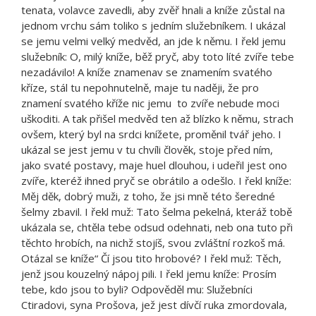
tenata, volavce zavedli, aby zvěř hnali a kníže zůstal na
jednom vrchu sám toliko s jedním služebníkem. I ukázal
se jemu velmi velký medvěd, an jde k němu. I řekl jemu
služebník: O, milý kníže, běž pryč, aby toto líté zvíře tebe
nezadávilo! A kníže znamenav se znamením svatého
kříze, stál tu nepohnutelně, maje tu naději, že pro
znamení svatého kříže nic jemu to zvíře nebude moci
uškoditi. A tak přišel medvěd ten až blízko k němu, strach
ovšem, který byl na srdci knížete, proměnil tvář jeho. I
ukázal se jest jemu v tu chvíli člověk, stoje před ním,
jako svaté postavy, maje huel dlouhou, i udeřil jest ono
zvíře, kteréž ihned pryč se obrátilo a odešlo. I řekl kníže:
Měj děk, dobrý muži, z toho, že jsi mně této šeredné
šelmy zbavil. I řekl muž: Tato šelma pekelná, kteráž tobě
ukázala se, chtěla tebe odsud odehnati, neb ona tuto při
těchto hrobích, na nichž stojíš, svou zvláštní rozkoš má.
Otázal se kníže“ Čí jsou tito hrobové? I řekl muž: Těch,
jenž jsou kouzelný nápoj pili. I řekl jemu kníže: Prosím
tebe, kdo jsou to byli? Odpověděl mu: Služebníci
Ctiradovi, syna Prošova, jež jest dívčí ruka zmordovala,