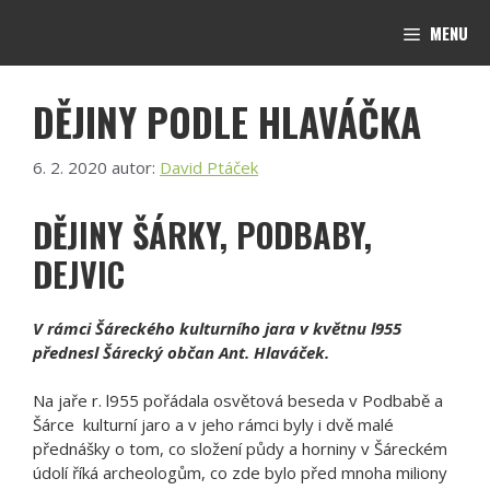
Přeskočit
MENU
na
obsah
DĚJINY PODLE HLAVÁČKA
6. 2. 2020
autor:
David Ptáček
DĚJINY ŠÁRKY, PODBABY,
DEJVIC
V rámci Šáreckého kulturního jara v květnu l955
přednesl Šárecký občan Ant. Hlaváček.
Na jaře r. l955 pořádala osvětová beseda v Podbabě a
Šárce kulturní jaro a v jeho rámci byly i dvě malé
přednášky o tom, co složení půdy a horniny v Šáreckém
údolí říká archeologům, co zde bylo před mnoha miliony