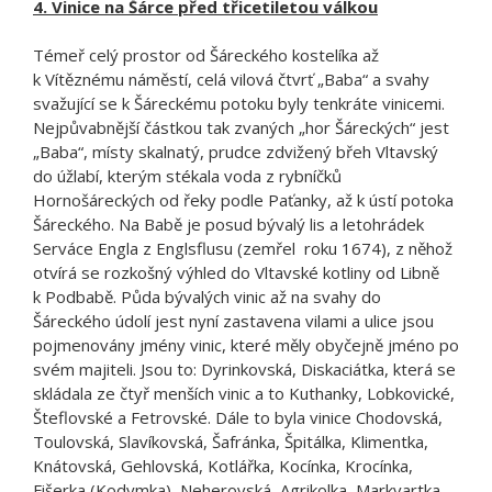
4. Vinice na Šárce před třicetiletou válkou
Témeř celý prostor od Šáreckého kostelíka až
k Vítěznému náměstí, celá vilová čtvrť „Baba“ a svahy
svažující se k Šáreckému potoku byly tenkráte vinicemi.
Nejpůvabnější částkou tak zvaných „hor Šáreckých“ jest
„Baba“, místy skalnatý, prudce zdvižený břeh Vltavský
do úžlabí, kterým stékala voda z rybníčků
Hornošáreckých od řeky podle Paťanky, až k ústí potoka
Šáreckého. Na Babě je posud bývalý lis a letohrádek
Serváce Engla z Englsflusu (zemřel roku 1674), z něhož
otvírá se rozkošný výhled do Vltavské kotliny od Libně
k Podbabě. Půda bývalých vinic až na svahy do
Šáreckého údolí jest nyní zastavena vilami a ulice jsou
pojmenovány jmény vinic, které měly obyčejně jméno po
svém majiteli. Jsou to: Dyrinkovská, Diskaciátka, která se
skládala ze čtyř menších vinic a to Kuthanky, Lobkovické,
Šteflovské a Fetrovské. Dále to byla vinice Chodovská,
Toulovská, Slavíkovská, Šafránka, Špitálka, Klimentka,
Knátovská, Gehlovská, Kotlářka, Kocínka, Krocínka,
Fišerka (Kodymka), Neherovská, Agrikolka, Markvartka,