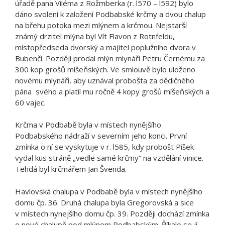
úřadě pana Viléma z Rožmberka (r. l570 – l592) bylo
dáno svolení k založení Podbabské krčmy a dvou chalup
na břehu potoka mezi mlýnem a krčmou. Nejstarší
známý drzitel mlýna byl Vít Flavon z Rotnfeldu,
místopředseda dvorský a majitel poplužního dvora v
Bubenči. Později prodal mlýn mlynáři Petru Černému za
300 kop grošů míšeňských. Ve smlouvě bylo uloženo
novému mlynáři, aby uznával probošta za dědičného
pána svého a platil mu ročně 4 kopy grošů míšeňských a
60 vajec.
Krčma v Podbabě byla v místech nynějšího
Podbabského nádraží v severním jeho konci. První
zmínka o ní se vyskytuje v r. l585, kdy probošt Píšek
vydal kus stráně „vedle samé krčmy“ na vzdělání vinice.
Tehdá byl krčmářem Jan Švenda.
Havlovská chalupa v Podbabě byla v místech nynějšího
domu čp. 36. Druhá chalupa byla Gregorovská a sice
v místech nynejšího domu čp. 39. Později dochází zmínka
o nové chalupě pod mlýnem Podbabským. Říkalo se jí