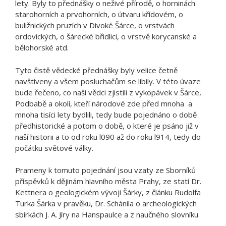
lety. Byly to přednášky o neživé přírodě, o horninách
starohorních a prvohorních, o útvaru křídovém, o
buližnických pruzích v Divoké Šárce, o vrstvách
ordovických, o šárecké břidlici, o vrstvě korycanské a
bělohorské atd.
Tyto čistě vědecké přednášky byly velice četně
navštíveny a všem posluchačům se líbily. V této úvaze
bude řečeno, co naši vědci zjistili z vykopávek v Šárce,
Podbabě a okolí, kteří národové zde před mnoha a
mnoha tisíci lety bydlili, tedy bude pojednáno o době
předhistorické a potom o době, o které je psáno již v
naší historii a to od roku l090 až do roku l914, tedy do
počátku světové války.
Prameny k tomuto pojednání jsou vzaty ze Sborníků
příspěvků k dějinám hlavního města Prahy, ze statí Dr.
Kettnera o geologickém vývoji Šárky, z článku Rudolfa
Turka Šárka v pravěku, Dr. Schánila o archeologických
sbírkách J. A. Jíry na Hanspaulce a z naučného slovníku.