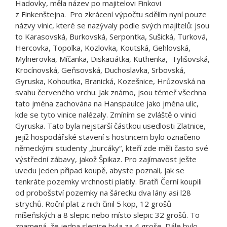
Hadovky, měla název po majitelovi Finkovi
z Finkenštejna. Pro zkrácení výpočtu sdělím nyní pouze
názvy vinic, které se nazývaly podle svých majitelů: jsou
to Karasovská, Burkovská, Serpontka, Sušická, Turková,
Hercovka, Topolka, Kozlovka, Koutská, Gehlovská,
Mylnerovka, Míčanka, Diskaciátka, Kuthenka, Tylišovská,
Krocínovská, Geňsovská, Duchoslavka, Srbovská,
Gyruska, Kohoutka, Branická, Kozešnice, Hrůzovská na
svahu červeného vrchu. Jak známo, jsou témeř všechna
tato jména zachována na Hanspaulce jako jména ulic,
kde se tyto vinice nalézaly. Zmíním se zvláště o vinici
Gyruska. Tato byla nejstarší částkou usedlosti Zlatnice,
jejíž hospodářské stavení s hostincem bylo označeno
německými studenty „burcáky“, kteří zde měli často své
výstřední zábavy, jakož Špikaz. Pro zajímavost ješte
uvedu jeden případ koupě, abyste poznali, jak se
tenkráte pozemky vrchnosti platily. Bratři Černí koupili
od probošství pozemky na šárecku dva lány asi l28
strychů. Roční plat z nich činil 5 kop, 12 grošů
míšeňských a 8 slepic nebo místo slepic 32 grošů. To
znamená, že jedna slepice byla za 4 groše. Dále bylo