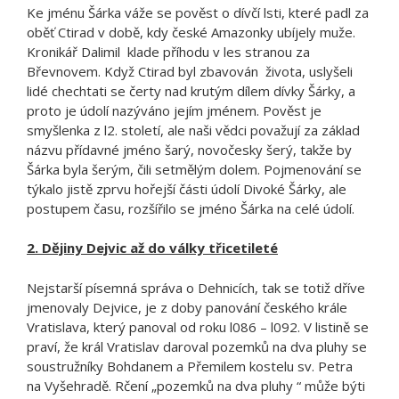
Ke jménu Šárka váže se pověst o dívčí lsti, které padl za
oběť Ctirad v době, kdy české Amazonky ubíjely muže.
Kronikář Dalimil klade příhodu v les stranou za
Břevnovem. Když Ctirad byl zbavován života, uslyšeli
lidé chechtati se čerty nad krutým dílem dívky Šárky, a
proto je údolí nazýváno jejím jménem. Pověst je
smyšlenka z l2. století, ale naši vědci považují za základ
názvu přídavné jméno šarý, novočesky šerý, takže by
Šárka byla šerým, čili setmělým dolem. Pojmenování se
týkalo jistě zprvu hořejší části údolí Divoké Šárky, ale
postupem času, rozšířilo se jméno Šárka na celé údolí.
2. Dějiny Dejvic až do války třicetileté
Nejstarší písemná správa o Dehnicích, tak se totiž dříve
jmenovaly Dejvice, je z doby panování českého krále
Vratislava, který panoval od roku l086 – l092. V listině se
praví, že král Vratislav daroval pozemků na dva pluhy se
soustružníky Bohdanem a Přemilem kostelu sv. Petra
na Vyšehradě. Rčení „pozemků na dva pluhy “ může býti