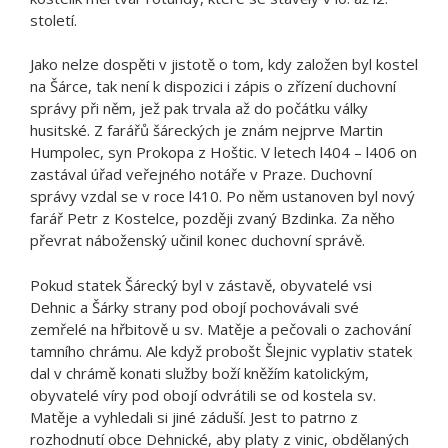
století.
Jako nelze dospěti v jistotě o tom, kdy založen byl kostel
na Šárce, tak není k dispozici i zápis o zřízení duchovní
správy při něm, jež pak trvala až do počátku války
husitské. Z farářů šáreckých je znám nejprve Martin
Humpolec, syn Prokopa z Hoštic. V letech l404 – l406 on
zastával úřad veřejného notáře v Praze. Duchovní
správy vzdal se v roce l410. Po něm ustanoven byl nový
farář Petr z Kostelce, později zvaný Bzdinka. Za něho
převrat náboženský učinil konec duchovní správě.
Pokud statek Šárecký byl v zástavě, obyvatelé vsi
Dehnic a Šárky strany pod obojí pochovávali své
zemřelé na hřbitově u sv. Matěje a pečovali o zachování
tamního chrámu. Ale když probošt Šlejnic vyplativ statek
dal v chrámě konati služby boží kněžím katolickým,
obyvatelé víry pod obojí odvrátili se od kostela sv.
Matěje a vyhledali si jiné záduší. Jest to patrno z
rozhodnutí obce Dehnické, aby platy z vinic, obdělaných