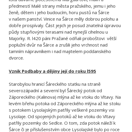
předmestí Malé strany města pražského, jemu i jeho
ženě, dětem i jeho budoucím, horu pustů na Šárce
v našem panství. Vinice na Šárce měly dobrou polohu a
dobře prospívaly. Část jejich je posud znatelná úpravou
půdy stupňovými terasami nad nynejší cihelnou u
Majorky. R. l420 páni Pražané odňali proboštovi větší
poplužní dvůr na Šárce a zrušili jeho vrchnost nad
tamním nápravníkem i nad majitelem poddanského
dvorce.
Vznik Podbaby a dějiny její do roku l595
Starobylou hranicí Šáreckého statku na straně
severozápadní a severní byl Šárecký potok od
Záporeckého (Kalinova) mlýna až ke vtoku do Vltavy. Na
levém břehu potoka od Záporeckého mlýna až ke stoku
s potokem Lysolajským patřily veškeré pozemky vsi
Lysolaje. Od spojených potoků až ke vtoku do Vltavy
patřily pozemky do Sedlce. O tom, zda potok náleží k
Šárce či je příslušenstvím obce Lysolajské bylo po roce