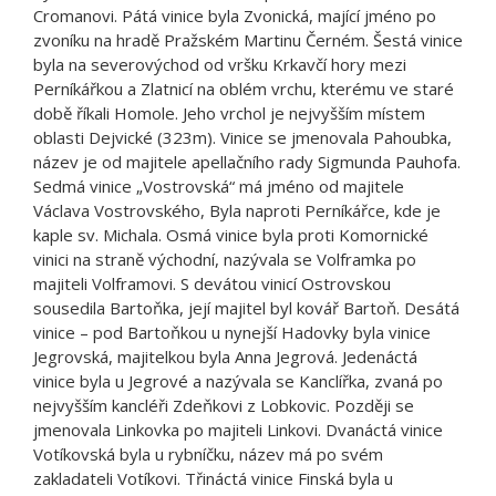
Cromanovi. Pátá vinice byla Zvonická, mající jméno po
zvoníku na hradě Pražském Martinu Černém. Šestá vinice
byla na severovýchod od vršku Krkavčí hory mezi
Perníkářkou a Zlatnicí na oblém vrchu, kterému ve staré
době říkali Homole. Jeho vrchol je nejvyšším místem
oblasti Dejvické (323m). Vinice se jmenovala Pahoubka,
název je od majitele apellačního rady Sigmunda Pauhofa.
Sedmá vinice „Vostrovská“ má jméno od majitele
Václava Vostrovského, Byla naproti Perníkářce, kde je
kaple sv. Michala. Osmá vinice byla proti Komornické
vinici na straně východní, nazývala se Volframka po
majiteli Volframovi. S devátou vinicí Ostrovskou
sousedila Bartoňka, její majitel byl kovář Bartoň. Desátá
vinice – pod Bartoňkou u nynejší Hadovky byla vinice
Jegrovská, majitelkou byla Anna Jegrová. Jedenáctá
vinice byla u Jegrové a nazývala se Kanclířka, zvaná po
nejvyšším kancléři Zdeňkovi z Lobkovic. Později se
jmenovala Linkovka po majiteli Linkovi. Dvanáctá vinice
Votíkovská byla u rybníčku, název má po svém
zakladateli Votíkovi. Třináctá vinice Finská byla u