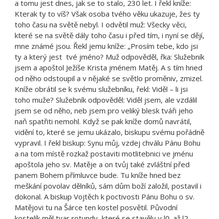
a tomu jest dnes, jak se to stalo, 230 let. I řekl kníže:
Kterak ty to víš? Však osoba tvého věku ukazuje, žes ty
toho času na světě nebyl. I odvětil muž: Všecky věci,
které se na světě dály toho času i před tím, i nyní se dějí,
mne známé jsou. Řekl jemu kníže: „Prosím tebe, kdo jsi
ty a který jest tvé jméno? Muž odpověděl, řka: Služebník
jsem a apoštol Ježíše Krista jménem Matěj. A s tím hned
od něho odstoupil a v nějaké se světlo proměniv, zmizel.
Kníže obrátil se k svému služebníku, řekl: Viděl – li jsi
toho muže? Služebník odpověděl: Viděl jsem, ale vzdálil
jsem se od něho, neb jsem pro veliký blesk tváři jeho
naň spatřiti nemohl. Když se pak kníže domů navrátil,
vidění to, které se jemu ukázalo, biskupu svému pořádně
vypravil. I řekl biskup: Synu můj, vzdej chválu Pánu Bohu
a na tom místě rozkaž postaviti motlitebnici ve jménu
apoštola jeho sv. Matěje a on tvůj také zvláštní před
panem Bohem přímluvce bude. Tu kníže hned bez
meškání povolav dělníků, sám dům boží založil, postavil i
dokonal. A biskup Vojtěch k poctivosti Pánu Bohu o sv.
Matějovi tu na Šárce ten kostel posvětil. Původní
kostelík měl tvar rotundy, které se stavěly v l0. až l2.