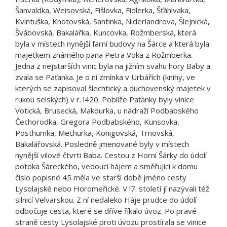
Šanvaldka, Weisovská, Fišlovka, Fidlerka, Šťáhlvaka,
Kvintuška, Knotovská, Santinka, Niderlandrova, Šlejnická,
Švábovská, Bakalářka, Kuncovka, Rožmberská, která
byla v místech nynější farní budovy na Šárce a která byla
majetkem známého pana Petra Voka z Rožmberka.
Jedna z nejstarších vinic byla na jižním svahu hory Baby a
zvala se Paťanka. Je o ní zmínka v Urbářích (knihy, ve
kterých se zapisoval šlechtický a duchovenský majetek v
rukou selských) v r. l420. Poblíže Paťanky byly vinice
Votická, Brusecká, Makourka, u nádraží Podbabského
Čechorodka, Gregora Podbabského, Kunsovka,
Posthumka, Mechurka, Konigovská, Trnovská,
Bakalářovská. Posledně jmenované byly v místech
nynější vilové čtvrti Baba. Cestou z Horní Šárky do údolí
potoka Šáreckého, vedoucí hájem a směřující k domu
číslo popisné 45 měla ve starší době jméno cesty
Lysolajské nebo Horomeřické. V l7. století jí nazývali též
silnicí Velvarskou. Z ní nedaleko Háje prudce do údolí
odbočuje cesta, které se dříve říkalo úvoz. Po pravé
straně cesty Lysolajské proti úvozu prostírala se vinice