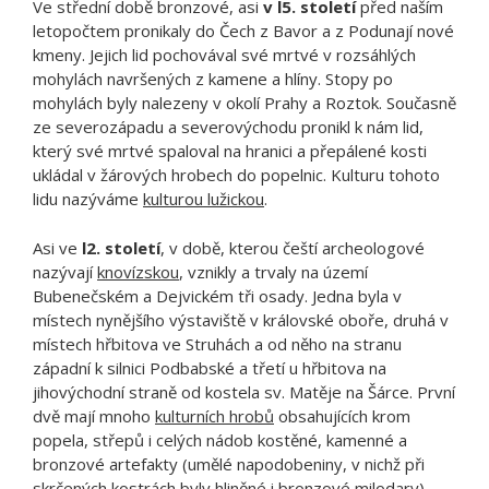
Ve střední době bronzové, asi
v l5. století
před naším
letopočtem pronikaly do Čech z Bavor a z Podunají nové
kmeny. Jejich lid pochovával své mrtvé v rozsáhlých
mohylách navršených z kamene a hlíny. Stopy po
mohylách byly nalezeny v okolí Prahy a Roztok. Současně
ze severozápadu a severovýchodu pronikl k nám lid,
který své mrtvé spaloval na hranici a přepálené kosti
ukládal v žárových hrobech do popelnic. Kulturu tohoto
lidu nazýváme
kulturou lužickou
.
Asi ve
l2. století
, v době, kterou čeští archeologové
nazývají
knovízskou
, vznikly a trvaly na území
Bubenečském a Dejvickém tři osady. Jedna byla v
místech nynějšího výstaviště v královské oboře, druhá v
místech hřbitova ve Struhách a od něho na stranu
západní k silnici Podbabské a třetí u hřbitova na
jihovýchodní straně od kostela sv. Matěje na Šárce. První
dvě mají mnoho
kulturních hrobů
obsahujících krom
popela, střepů i celých nádob kostěné, kamenné a
bronzové artefakty (umělé napodobeniny, v nichž při
skrčených kostrách byly hliněné i bronzové milodary).