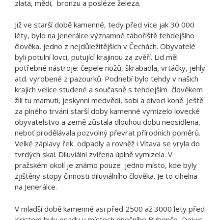
zlata, mědi, bronzu a posléze železa.
Již ve starší době kamenné, tedy před více jak 30 000
léty, bylo na Jenerálce významné tábořiště tehdejšího
člověka, jedno z nejdůležitějších v Čechách. Obyvatelé
byli potulní lovci, putující krajinou za zvěří. Lid měl
potřebné nástroje: čepele nožů, škrabadla, vrtáčky, jehly
atd. vyrobené z pazourků. Podnebí bylo tehdy v našich
krajích velice studené a současně s tehdejším člověkem
žili tu mamuti, jeskynní medvědi, sobi a divocí koně. Ještě
za plného trvání starší doby kamenné vymizelo lovecké
obyvatelstvo a země zůstala dlouhou dobu neosídlena,
neboť prodělávala pozvolný převrat přírodních poměrů.
Velké záplavy řek odpadly a rovněž i Vltava se vryla do
tvrdých skal. Diluviální zvířena úplně vymizela. V
pražském okolí je známo pouze jedno místo, kde byly
zjištěny stopy činnosti diluviálního člověka. Je to cihelna
na Jenerálce.
V mladší době kamenné asi před 2500 až 3000 lety před
Kristem byly osady v místech dnešního Bubenče, Dejvic,