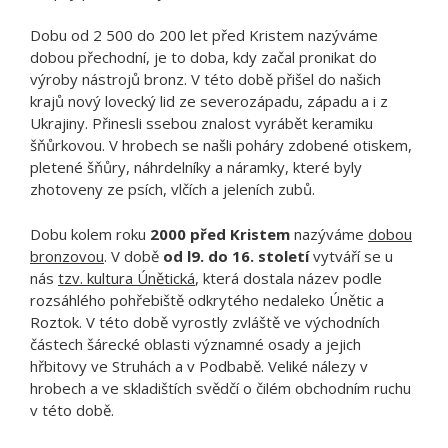
Dobu od 2 500 do 200 let před Kristem nazýváme
dobou přechodní, je to doba, kdy začal pronikat do
výroby nástrojů bronz. V této době přišel do našich
krajů nový lovecký lid ze severozápadu, západu a i z
Ukrajiny. Přinesli ssebou znalost vyrábět keramiku
šňůrkovou. V hrobech se našli poháry zdobené otiskem,
pletené šňůry, náhrdelníky a náramky, které byly
zhotoveny ze psích, vlčích a jeleních zubů.
Dobu kolem roku
2000 před Kristem
nazýváme
dobou
bronzovou
. V době
od l9. do 16. století
vytváří se u
nás
tzv. kultura Únětická
, která dostala název podle
rozsáhlého pohřebiště odkrytého nedaleko Únětic a
Roztok. V této době vyrostly zvláště ve východních
částech šárecké oblasti významné osady a jejich
hřbitovy ve Struhách a v Podbabě. Veliké nálezy v
hrobech a ve skladištích svědčí o čilém obchodním ruchu
v této době.