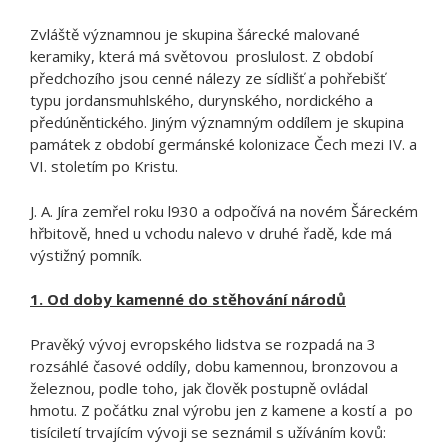
Zvláště významnou je skupina šárecké malované
keramiky, která má světovou proslulost. Z období
předchozího jsou cenné nálezy ze sídlišť a pohřebišť
typu jordansmuhlského, durynského, nordického a
předúněntického. Jiným významným oddílem je skupina
památek z období germánské kolonizace Čech mezi IV. a
VI. stoletím po Kristu.
J. A. Jíra zemřel roku l930 a odpočívá na novém Šáreckém
hřbitově, hned u vchodu nalevo v druhé řadě, kde má
výstižný pomník.
1. Od doby kamenné do stěhování národů
Pravěký vývoj evropského lidstva se rozpadá na 3
rozsáhlé časové oddíly, dobu kamennou, bronzovou a
železnou, podle toho, jak člověk postupně ovládal
hmotu. Z počátku znal výrobu jen z kamene a kostí a po
tisíciletí trvajícím vývoji se seznámil s užíváním kovů: