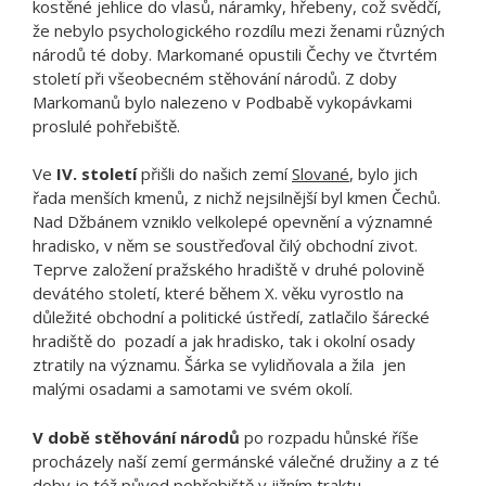
kostěné jehlice do vlasů, náramky, hřebeny, což svědčí,
že nebylo psychologického rozdílu mezi ženami různých
národů té doby. Markomané opustili Čechy ve čtvrtém
století při všeobecném stěhování národů. Z doby
Markomanů bylo nalezeno v Podbabě vykopávkami
proslulé pohřebiště.
Ve
IV. století
přišli do našich zemí
Slované
, bylo jich
řada menších kmenů, z nichž nejsilnější byl kmen Čechů.
Nad Džbánem vzniklo velkolepé opevnění a významné
hradisko, v něm se soustřeďoval čilý obchodní zivot.
Teprve založení pražského hradiště v druhé polovině
devátého století, které během X. věku vyrostlo na
důležité obchodní a politické ústředí, zatlačilo šárecké
hradiště do pozadí a jak hradisko, tak i okolní osady
ztratily na významu. Šárka se vylidňovala a žila jen
malými osadami a samotami ve svém okolí.
V době stěhování národů
po rozpadu hůnské říše
procházely naší zemí germánské válečné družiny a z té
doby je též původ pohřebiště v jižním traktu