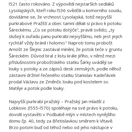
l521 často rokováno. Z výpovědí nejstarších sedláků
Lysolajských, kteří roku l536 svědčili u komorního soudu,
dovídáme se, že vrchnost Lysolajská, totiž nejvyšší
purkrabové Pražští a obec tamní dělali si právo k potoku
Šáreckému. „Co se potoku dotýče“, pravili svědci, „ty
slušejí k ouřadu panu purkrabí nejvyššímu, neb jest jejich
rychtář vždy bránil i holomci.“ Naproti tomu probošt
Arnošt ze Šlejnic zastával mínění, že potok teče v gruntu
Šáreckém. Důvod bral z listu krále Jiřího, v němž mezi
příslušnostmi proboštského statku Šárky uvádějí se
louky s potoky a ze zápisů desk zemských, podle něhož
zástavní držitel řečeného statku Stanislav Kadeřávek
prodal Václavu ze Změnčic louku pod kostelem sv.
Matěje a potok podle louky.
Najvyšší purkrabí pražský – Pražský Jan mladší z
Lobkovic (l555-l570) spoléhaje na své právo k potoku,
dovolil vystavěti v Podbabě mlýn v místech nynějšího
domu čp. 40, tedy za Břetislavkou směrem k Vltavě.
Brzo potom buď od téhož nebo od jeho nástupce v