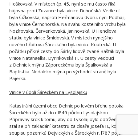
Hoškovská. V místech čp. 45, nyní se mu často říká
hájovna proti Zuzance byla vinice Duhoňská. Vedle ní
byla Čížkovská, naproti Heřmanovu dvoru, nyní Podhájí,
byla vinice Černohorská. Na svahu kostelního vrchu byla
Nozírovská, Červenkovská, Janinovská. U Hendlova
statku byla vinice Šmídovská. V místech nynejšího
nového hřbitova Šáreckého byla vinice Koutecká. U
počátku příkré cesty do Šárky lidově zvané Bašťák byla
vinice Natanaelka, Dyrinkovská II. U cesty vedoucí
z Dehnic k mlýnu Záporeckému byla Špalkovská a
Baptistka. Nedaleko mlýna po východní straně byla
Pajerka.
Vinice v údolí Šáreckém na Lysolajsku
Katastrální území obce Dehnic po levém břehu potoka
Šáreckého bylo až do r.l849 půdou Lysolajskou.
Přípravný krok k tomu, aby od Lysolaj bylo odtrženo,
stal se při zakládání katastru za císaře Josefa II., kdy do
soupisu pozemků Dejvických a Šáreckých r. l787 pojali