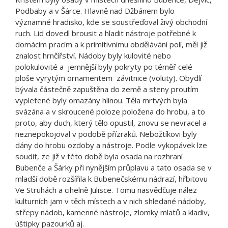
Podbaby a v Šárce. Hlavně nad Džbánem bylo
významné hradisko, kde se soustřeďoval živý obchodní
ruch. Lid dovedl brousit a hladit nástroje potřebné k
domácím pracím a k primitivnímu obdělávání polí, měl již
znalost hrnčířství. Nádoby byly kulovité nebo
polokulovité a jemnější byly pokryty po téměř celé
ploše vyrytým ornamentem závitnice (voluty). Obydlí
bývala částečně zapuštěna do země a steny proutím
vypletené byly omazány hlínou. Těla mrtvých byla
svázána a v skroucené poloze položena do hrobu, a to
proto, aby duch, který tělo opustil, znovu se nevracel a
neznepokojoval v podobě přízraků. Nebožtíkovi byly
dány do hrobu ozdoby a nástroje. Podle vykopávek lze
soudit, ze již v této době byla osada na rozhraní
Bubenče a Šárky při nynějším průplavu a tato osada se v
mladší době rozšířila k Bubenečskému nádrazí, hřbitovu
Ve Struhách a cihelně Julisce. Tomu nasvědčuje nález
kulturních jam v těch místech a v nich shledané nádoby,
střepy nádob, kamenné nástroje, zlomky mlatů a kladiv,
úštipky pazourků aj.