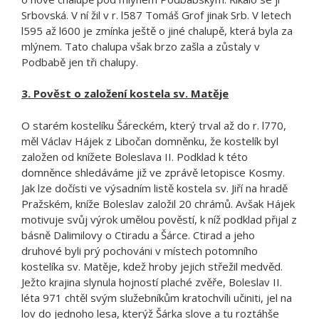
Srbovská. V ní žil v r. l587 Tomáš Grof jinak Srb. V letech
l595 až l600 je zmínka ještě o jiné chalupě, která byla za
mlýnem. Tato chalupa však brzo zašla a zůstaly v
Podbabě jen tři chalupy.
3. Pověst o založení kostela sv. Matěje
O starém kostelíku Šáreckém, který trval až do r. l770,
měl Václav Hájek z Libočan domněnku, že kostelík byl
založen od knížete Boleslava II. Podklad k této
domněnce shledáváme již ve zprávě letopisce Kosmy.
Jak lze dočísti ve výsadním listě kostela sv. Jiří na hradě
Pražském, kníže Boleslav založil 20 chrámů. Avšak Hájek
motivuje svůj výrok umělou pověstí, k níž podklad přijal z
básně Dalimilovy o Ctiradu a Šárce. Ctirad a jeho
druhové byli prý pochováni v místech potomního
kostelíka sv. Matěje, kdež hroby jejich střežil medvěd.
Ježto krajina slynula hojností plaché zvěře, Boleslav II.
léta 971 chtěl svým služebníkům kratochvíli učiniti, jel na
lov do jednoho lesa, kterýž Šárka slove a tu roztáhše