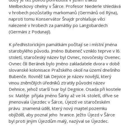
Meilbeckovy cihelny v Šárce. Profesor Niederle shledává
v hrobech pozůstatky markomanů (Germánů od Rýna),
naproti tomu Konservátor Šnajdr prohlašuje věci
nalezené v hrobech za památky po Langobardech
(Germáni z Podunají).
K předhistorickým památkám počítají se i místní jména
starobylého původu. Jméno Bubeneč vzniklo teprve v l6.
století, staročeský název byl Ovnec, novočesky Ovenec.
Ovnec čili Beránek bylo jméno zakladatele dvora v době
slovanské kolonisace Pražského okolí na území dnešního
Bubenče. Rovněž tak Dejvice je název novější, který
vinou zněmčilých úředníků ztratily původní název
Dehnice, jehož starší tvar byl Degnice. Osada při kostele
sv. Matěje přijala jméno Šárky až ve l4. století, dříve se
jmenovala Újezdec v Šárce, Újezd ve staročeském
právu znamená úděl, který nový majitel pozemku
objížděl, aby poznal jeho hranice. Ježto Újezd v Šárce
byl proti jiným Újezdům malý, nazýval se Újezdec.