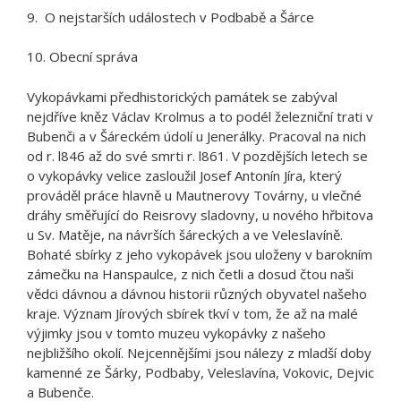
9. O nejstarších událostech v Podbabě a Šárce
10. Obecní správa
Vykopávkami předhistorických památek se zabýval
nejdříve kněz Václav Krolmus a to podél železniční trati v
Bubenči a v Šáreckém údolí u Jenerálky. Pracoval na nich
od r. l846 až do své smrti r. l861. V pozdějších letech se
o vykopávky velice zasloužil Josef Antonín Jíra, který
prováděl práce hlavně u Mautnerovy Továrny, u vlečné
dráhy směřující do Reisrovy sladovny, u nového hřbitova
u Sv. Matěje, na návrších šáreckých a ve Veleslavíně.
Bohaté sbírky z jeho vykopávek jsou uloženy v barokním
zámečku na Hanspaulce, z nich četli a dosud čtou naši
vědci dávnou a dávnou historii různých obyvatel našeho
kraje. Význam Jírových sbírek tkví v tom, že až na malé
výjimky jsou v tomto muzeu vykopávky z našeho
nejbližšího okolí. Nejcennějšími jsou nálezy z mladší doby
kamenné ze Šárky, Podbaby, Veleslavína, Vokovic, Dejvic
a Bubenče.