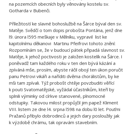
na pozemcích obecních byly věnovány kostelu sv.
Gotharda v Bubenči.
Příležitostí ke slavné bohoslužbě na Šárce býval den sv.
Matěje. Svědčí o tom dopis probošta Pontána, jenž dne
l9. února l595 meškaje v Mělníku, vypravil list ke
kapitolnímu děkanovi Martinu Pfeifrovi tohoto znění:
Rozpomínám se, že v budoucí pátek připadá slavnost sv.
Matěje, k jehož poctivosti je založen kostelík na Šárce. I
poněvadž tam každého roku v ten den bývá kázání a
zpíváná mše, prosím, abyste ráčil obojí ten úkon poručit
panu Petrovi vikáři a naříditi dvěma chorálistům, by ke
mši tam zpívali. Týž probošt chtěje povzbuditi věřící
k pouti Svatomatějské, vyžádal účastníkům, kteří by
splnili výminky od církve stanovené, plnomocné
odstupky. Takovou milost propůjčil jim papež Kliment
VIII. listem ze dne l4. srpna l598 na dobu l0 let. Pouťmi
Pražanů přibylo dobrodinců a jejich dary posloužily jak
k výzdobě chrámu, tak opravám stavebním.