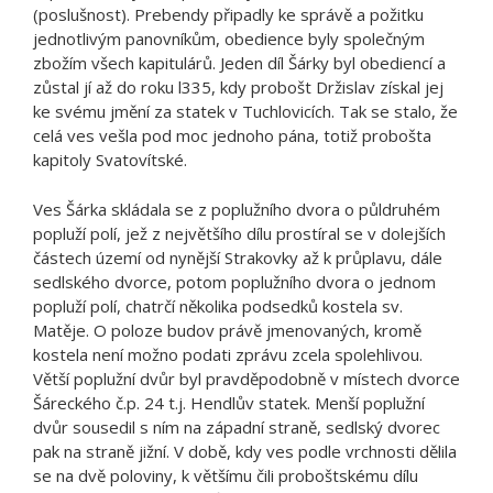
(poslušnost). Prebendy připadly ke správě a požitku
jednotlivým panovníkům, obedience byly společným
zbožím všech kapitulárů. Jeden díl Šárky byl obediencí a
zůstal jí až do roku l335, kdy probošt Držislav získal jej
ke svému jmění za statek v Tuchlovicích. Tak se stalo, že
celá ves vešla pod moc jednoho pána, totiž probošta
kapitoly Svatovítské.
Ves Šárka skládala se z poplužního dvora o půldruhém
popluží polí, jež z největšího dílu prostíral se v dolejších
částech území od nynější Strakovky až k průplavu, dále
sedlského dvorce, potom poplužního dvora o jednom
popluží polí, chatrčí několika podsedků kostela sv.
Matěje. O poloze budov právě jmenovaných, kromě
kostela není možno podati zprávu zcela spolehlivou.
Větší poplužní dvůr byl pravděpodobně v místech dvorce
Šáreckého č.p. 24 t.j. Hendlův statek. Menší poplužní
dvůr sousedil s ním na západní straně, sedlský dvorec
pak na straně jižní. V době, kdy ves podle vrchnosti dělila
se na dvě poloviny, k většímu čili proboštskému dílu