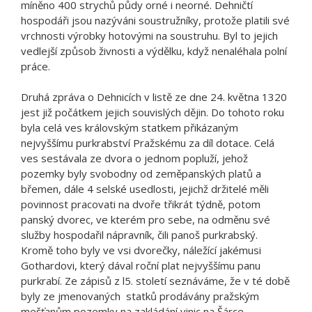
míněno 400 strychů půdy orné i neorné. Dehničtí
hospodáři jsou nazýváni soustružníky, protože platili své
vrchnosti výrobky hotovými na soustruhu. Byl to jejich
vedlejší způsob živnosti a výdělku, když nenaléhala polní
práce.
Druhá zpráva o Dehnicích v listě ze dne 24. května 1320
jest již počátkem jejich souvislých dějin. Do tohoto roku
byla celá ves královským statkem přikázaným
nejvyššímu purkrabství Pražskému za díl dotace. Celá
ves sestávala ze dvora o jednom popluží, jehož
pozemky byly svobodny od zeměpanských platů a
břemen, dále 4 selské usedlosti, jejichž držitelé měli
povinnost pracovati na dvoře třikrát týdně, potom
panský dvorec, ve kterém pro sebe, na odměnu své
služby hospodařil nápravník, čili panoš purkrabský.
Kromě toho byly ve vsi dvorečky, náležící jakémusi
Gothardovi, který dával roční plat nejvyššímu panu
purkrabí. Ze zápisů z l5. století seznáváme, že v té době
byly ze jmenovaných statků prodávány pražským
mešťanům pozemky na zakládání vinic na Šárce